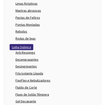
Limas Rotativas
Mantras abrasivas
Pastas de Feltros
Pontas Montadas
Rebolos
Rodas de lixas
Linha Química
Anti-Respingo
Desengraxantes
Desingripantes
Fita Isolante Líquida
FixoFlex e Nebulizadores
Fluído de Corte
Fluxo de Solda Têmpera
Gel Decapante