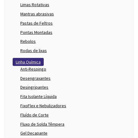
Limas Rotativas
Mantras abrasivas
Pastas de Feltros
Pontas Montadas
Rebolos
Rodas de lixas
Linha Química
Anti-Respingo
Desengraxantes
Desingripantes
Fita Isolante Líquida
FixoFlex e Nebulizadores
Fluído de Corte
Fluxo de Solda Têmpera
Gel Decapante