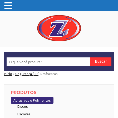
Search
for
Início
»
Segurança (EPI)
»
Máscaras
PRODUTOS
Abrasivos e Polimentos
Discos
Escovas